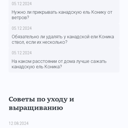
05.12.2024
Нужно ли прикрывать канадскую ель Конику от
ветров?
05.12.2024
Обязательно ли удалять у канадской ели Коника
ствол, если их несколько?
05.12.2024
На каком расстоянии от дома лучше сажать
канадскую ель Коника?
Советы по уходу и
выращиванию
12.08.2024
11.0