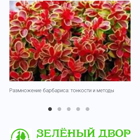
Размножение барбариса: тонкости и методы
Съе
Тун