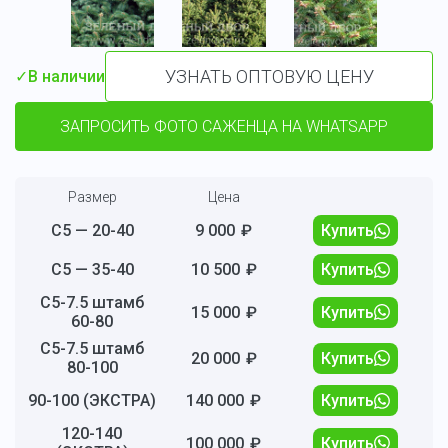
УЗНАТЬ ОПТОВУЮ ЦЕНУ
✓
В наличии
ЗАПРОСИТЬ ФОТО САЖЕНЦА НА WHATSAPP
Размер
Цена
С5 — 20-40
9 000
₽
Купить
С5 — 35-40
10 500
₽
Купить
С5-7.5 штамб
15 000
₽
Купить
60-80
С5-7.5 штамб
20 000
₽
Купить
80-100
90-100 (ЭКСТРА)
140 000
₽
Купить
120-140
100 000
₽
Купить