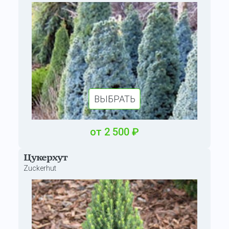
ВЫБРАТЬ
от
2
500
₽
Цукерхут
Zuckerhut