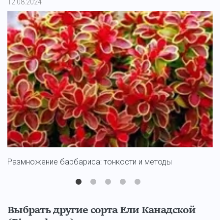
12.08.2024
11
Размножение барбариса: тонкости и методы
С
Выбрать другие сорта Ели Канадской