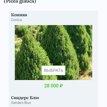
(Picea glauca)
Коника
Conica
ВЫБРАТЬ
28
000
₽
Сандерс Блю
Sanders Blue