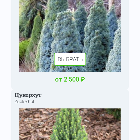
ВЫБРАТЬ
от
2
500
₽
Цукерхут
Zuckerhut