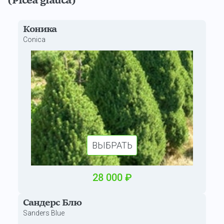
(Picea glauca)
Коника
Conica
ВЫБРАТЬ
28
000
₽
Сандерс Блю
Sanders Blue