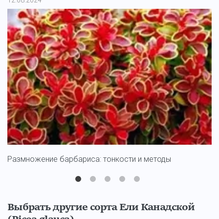
12.08.2024
11
Размножение барбариса: тонкости и методы
С
Выбрать другие сорта Ели Канадской