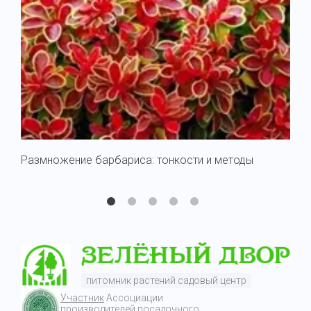
Размножение барбариса: тонкости и методы
Съе
Тун
питомник растений садовый центр
Участник
Ассоциации
производителей посадочного