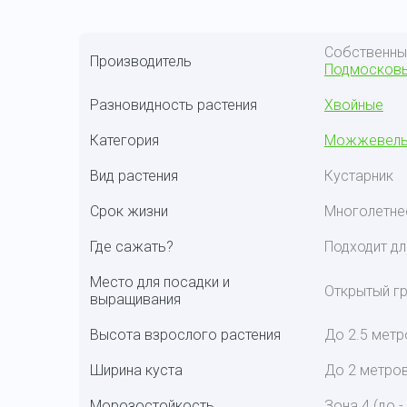
Собственн
Производитель
Подмосков
Разновидность растения
Хвойные
Категория
Можжевель
Вид растения
Кустарник
Срок жизни
Многолетне
Где сажать?
Подходит дл
Место для посадки и
Открытый гр
выращивания
Высота взрослого растения
До 2.5 метр
Ширина куста
До 2 метро
Морозостойкость
Зона 4 (до -