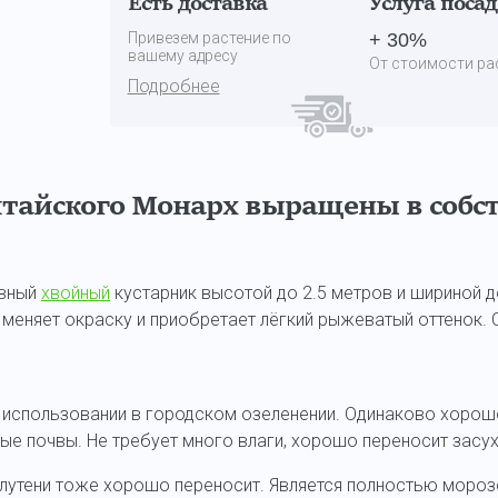
Есть доставка
Услуга поса
Привезем растение по
+ 30%
вашему адресу
От стоимости ра
Подробнее
тайского Монарх выращены в собс
ивный
хвойный
кустарник высотой до 2.5 метров и шириной д
меняет окраску и приобретает лёгкий рыжеватый оттенок. С
и использовании в городском озеленении. Одинаково хорошо
ые почвы. Не требует много влаги, хорошо переносит засух
олутени тоже хорошо переносит. Является полностью мороз