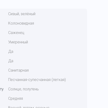
Сизый, зелёный
Колоновидная
Саженец
Умеренный
Да
Да
Санитарная
Песчанная-супесчанная (легкая)
ту
Солнце, полутень
Средняя
Весной, летом, осенью