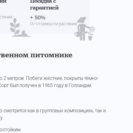
дки
Посадка с
гарантией
стения
+ 50%
От стоимости растения
твенном питомнике
о 2 метров. Побеги жёсткие, покрыты тёмно-
орт был получен в 1965 году в Голландии.
 смотрится как в групповых композициях, так и
у.
остойким.