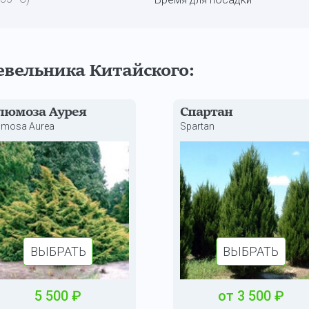
евельника Китайского:
люмоза Аурея
Спартан
umosa Aurea
Spartan
ВЫБРАТЬ
ВЫБРАТЬ
5 500
₽
от
3 500
₽