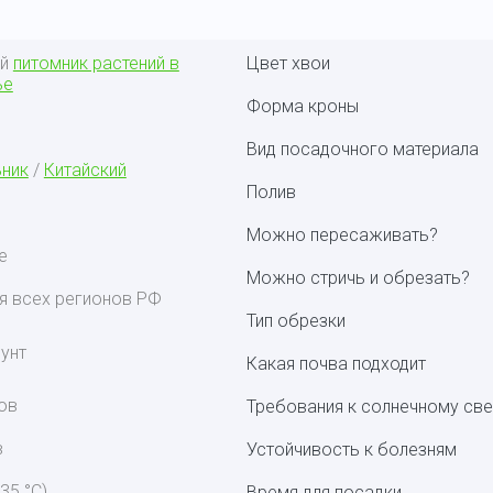
ый
питомник растений в
Цвет хвои
ье
Форма кроны
Вид посадочного материала
ник
/
Китайский
Полив
Можно пересаживать?
е
Можно стричь и обрезать?
я всех регионов РФ
Тип обрезки
унт
Какая почва подходит
ов
Требования к солнечному све
в
Устойчивость к болезням
 35 °С)
Время для посадки