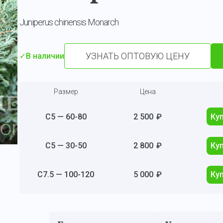
Juniperus chinensis Monarch
УЗНАТЬ ОПТОВУЮ ЦЕНУ
✓
В наличии
Размер
Цена
С5 — 60-80
2 500
₽
Ку
С5 — 30-50
2 800
₽
Ку
С7.5 — 100-120
5 000
₽
Ку