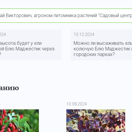
ай Викторович, агроном питомника растений "Садовый цен
024
10.12.2024
высота будет у ели
Можно ли высаживать ел
ей Блю Маджестик через
колючую Блю Маджестик 
?
городских парках?
ванию
4
10.08.2024