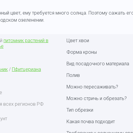
нный цвет, ему требуется много солнца. Поэтому сажать е
ородском озеленении.
ый
питомник растений в
Цвет хвои
ье
Форма кроны
Вид посадочного материала
ник
/
Пфитцериана
Полив
Можно пересаживать?
е
Можно стричь и обрезать?
я всех регионов РФ
Тип обрезки
унт
Какая почва подходит