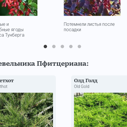
ые и
Потемнели листья после
бные ягоды
посадки
са Тунберга
евельника Пфитцериана:
етхот
Олд Голд
thot
Old Gold