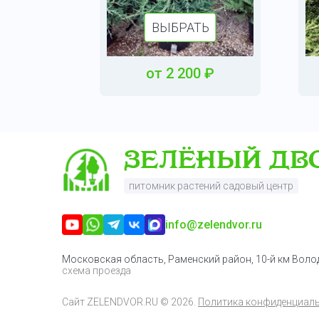
ВЫБРАТЬ
от
2 200
₽
питомник растений садовый центр
info@zelendvor.ru
Московская область, Раменский район, 10-й км Вол
схема проезда
Сайт
ZELENDVOR.RU
© 2026.
Политика конфиденциал