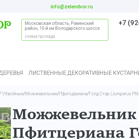
info@zelendvor.ru
+7 (92
Московская область, Раменский
район, 10-й км Володарского шоссе
схема проезда
ДЕРЕВЬЯ
ЛИСТВЕННЫЕ ДЕКОРАТИВНЫЕ КУСТАРН
Р"
/
Хвойные
/
Можжевельник
/
Пфитцериана
/
Голд Стар (Juniperus Pfit
Можжевельник
Пфитцериана Г