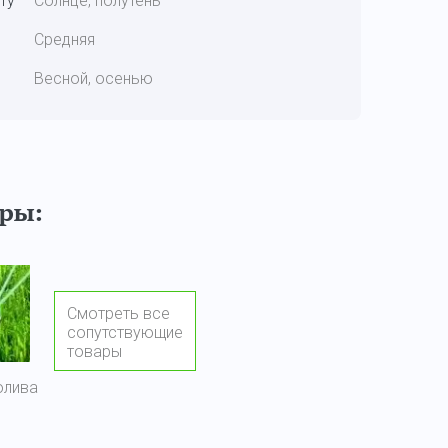
ту
Солнце, полутень
Средняя
Весной, осенью
ары:
Смотреть все
сопутствующие
товары
олива