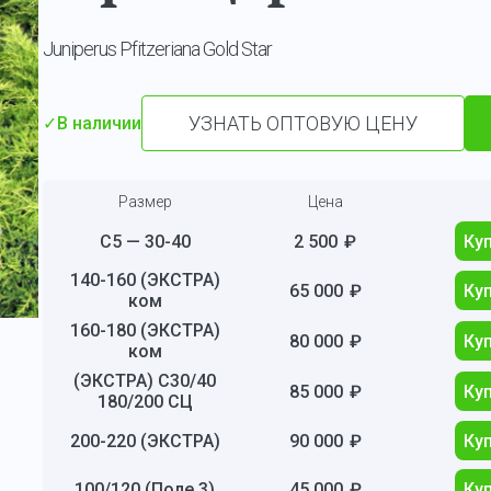
Juniperus Pfitzeriana Gold Star
УЗНАТЬ ОПТОВУЮ ЦЕНУ
✓
В наличии
Размер
Цена
C5 — 30-40
2 500
₽
Ку
140-160 (ЭКСТРА)
65 000
₽
Ку
ком
160-180 (ЭКСТРА)
80 000
₽
Ку
ком
(ЭКСТРА) С30/40
85 000
₽
Ку
180/200 СЦ
200-220 (ЭКСТРА)
90 000
₽
Ку
100/120 (Поле 3)
45 000
₽
Ку