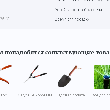
Требования к солнечному све
в
Устойчивость к болезням
 35 °С)
Время для посадки
ам понадобятся сопутствующие тов
атор
Садовые ножницы
Садовая лопата
Всё для п