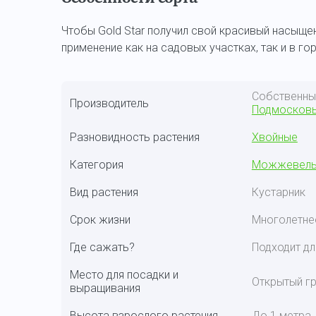
Чтобы Gold Star получил свой красивый насыще
применение как на садовых участках, так и в г
Собственн
Производитель
Подмосков
Разновидность растения
Хвойные
Категория
Можжевель
Вид растения
Кустарник
Срок жизни
Многолетне
Где сажать?
Подходит дл
Место для посадки и
Открытый гр
выращивания
Высота взрослого растения
До 1 метра