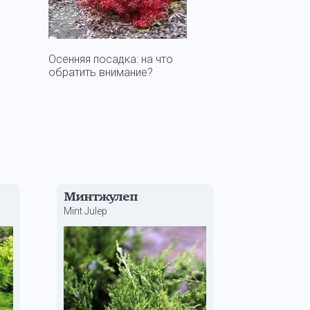
Осенняя посадка: на что
Правильная
обратить внимание?
для корне
Минтжулеп
Mint Julep