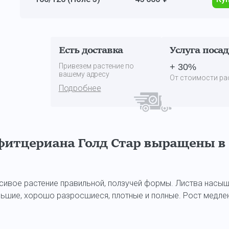
Есть доставка
Услуга поса
Привезем растение по
+ 30%
вашему адресу
От стоимости ра
Подробнее
итцериана Голд Стар выращены в 
сивое растение правильной, ползучей формы. Листва насы
ольшие, хорошо разросшиеся, плотные и полные. Рост медле