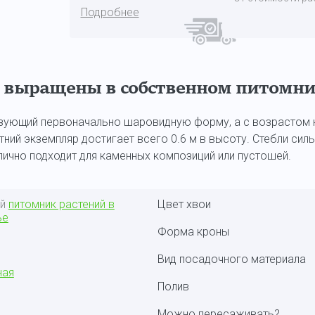
Подробнее
 выращены в собственном питомни
азующий первоначально шаровидную форму, а с возрастом 
тний экземпляр достигает всего 0.6 м в высоту. Стебли сил
ично подходит для каменных композиций или пустошей.
ый
питомник растений в
Цвет хвои
ье
Форма кроны
Вид посадочного материала
ная
Полив
Можно пересаживать?