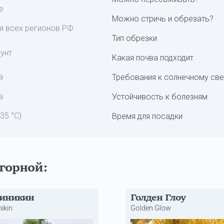
е
Можно стричь и обрезать?
я всех регионов РФ
Тип обрезки
унт
Какая почва подходит
а
Требования к солнечному све
а
Устойчивость к болезням
 35 °С)
Время для посадки
 горной:
иникин
Голден Глоу
nikin
Golden Glow