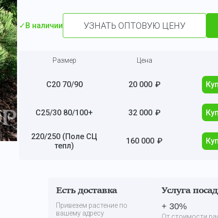
УЗНАТЬ ОПТОВУЮ ЦЕНУ
✓
В наличии
Размер
Цена
С20 70/90
20 000
₽
Ку
С25/30 80/100+
32 000
₽
Ку
220/250 (Поле СЦ
160 000
₽
Ку
тепл)
Есть доставка
Услуга поса
Привезем растение по
+ 30%
вашему адресу
От стоимости ра