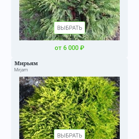
ВЫБРАТЬ
от
6
000
₽
Мирьям
Mirjam
ВЫБРАТЬ