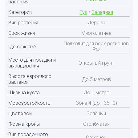
растения
Категория
Туя
/
Западная
Вид растения
Дерево
Срок жизни
Многолетнее
Подходит для всех регионов
Где сажать?
РФ
Место для посадки и
Открытый грунт
выращивания
Высота взрослого
До 5 метров
растения
Ширина куста
До 1 метра
Морозостойкость
Зона 4 (до - 35 °С)
Цвет хвои
Зелёный
Форма кроны
Столбчатая
Вид посадочного
Саженец