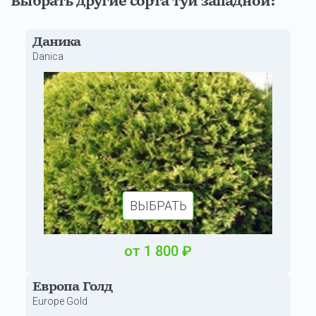
Выбрать другие сорта туи западной:
Даника
Danica
ВЫБРАТЬ
от
1
800
₽
Европа Голд
Europe Gold