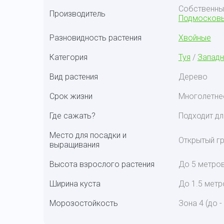
Собственн
Производитель
Подмосков
Разновидность растения
Хвойные
Категория
Туя
/
Западн
Вид растения
Дерево
Срок жизни
Многолетне
Где сажать?
Подходит дл
Место для посадки и
Открытый гр
выращивания
Высота взрослого растения
До 5 метро
Ширина куста
До 1.5 метр
Морозостойкость
Зона 4 (до -