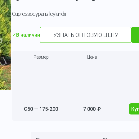
Cupressocyparis leylandii
УЗНАТЬ ОПТОВУЮ ЦЕНУ
✓
В наличии
Размер
Цена
С50 — 175-200
7 000
₽
Ку