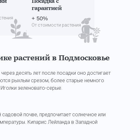
дки
Посадка с
гарантией
стения
+ 50%
От стоимости растения
ке растений в Подмосковье
через десять лет после посадки оно достигает
аются рыхлым срезом, более старые немного
 Иголки зеленовато-серые.
ой садовой почве, предпочитает солнечное или
емпературы. Кипарис Лейланда в Западной