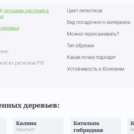
ый
питомник растений в
Цвет лепестков
ье
Вид посадочного материала
 деревья
Можно пересаживать?
Тип обрезки
енью
Какая почва подходит
я всех регионов РФ
Устойчивость к болезням
енных деревьев:
Калина
Катальпа
Viburnum
A
гибридная