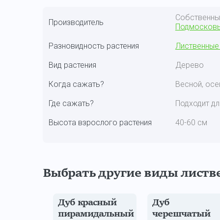
Собственн
Производитель
Подмосков
Разновидность растения
Лиственные
Вид растения
Дерево
Когда сажать?
Весной, ос
Где сажать?
Подходит дл
Высота взрослого растения
40-60 см
Выбрать другие виды листв
Дуб красный
Дуб
пирамидальный
черешчатый