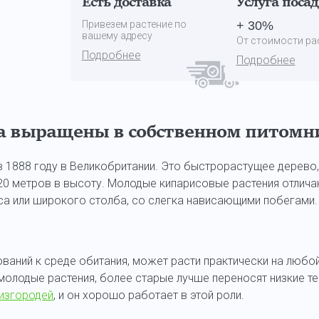
Есть доставка
Услуга поса
Привезем растение по
+ 30%
вашему адресу
От стоимости ра
Подробнее
Подробнее
 выращены в собственном питомни
 1888 году в Великобритании. Это быстрорастущее дерево, 
 20 метров в высоту. Молодые кипарисовые растения отлич
а или широкого столба, со слегка нависающими побегами.
ебований к среде обитания, может расти практически на люб
молодые растения, более старые лучше переносят низкие т
изгородей
, и он хорошо работает в этой роли.