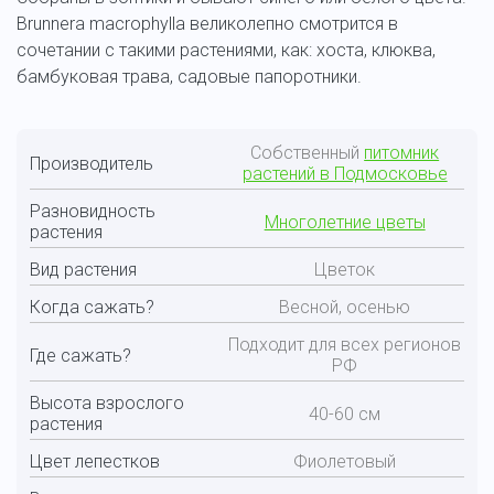
Brunnera macrophylla великолепно смотрится в
сочетании с такими растениями, как: хоста, клюква,
бамбуковая трава, садовые папоротники.
Собственный
питомник
Производитель
растений в Подмосковье
Разновидность
Многолетние цветы
растения
Вид растения
Цветок
Когда сажать?
Весной, осенью
Подходит для всех регионов
Где сажать?
РФ
Высота взрослого
40-60 см
растения
Цвет лепестков
Фиолетовый