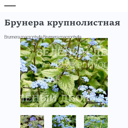
Брунера крупнолистная
Brunnera macrophylla Brunnera macrophylla