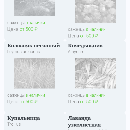
саженцы
в наличии
Цена
от 500 ₽
саженцы
в наличии
Цена
от 500 ₽
Колосняк песчаный
Кочедыжник
Leymus arenarius
Athyrium
саженцы
в наличии
саженцы
в наличии
Цена
от 500 ₽
Цена
от 500 ₽
Купальница
Лаванда
Trollius
узколистная