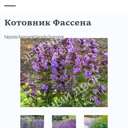
Котовник Фассена
Nepeta faassenii Nepeta faassenii