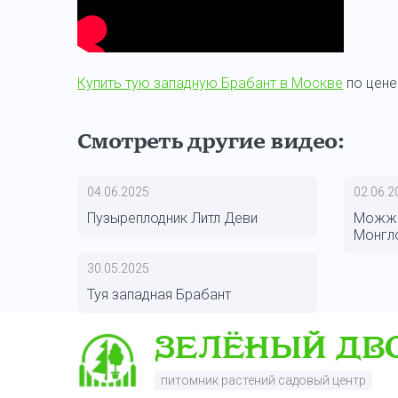
Купить тую западную Брабант в Москве
по цене
Смотреть другие видео:
04.06.2025
02.06.2
Пузыреплодник Литл Деви
Можже
Монгл
30.05.2025
Туя западная Брабант
питомник растений садовый центр