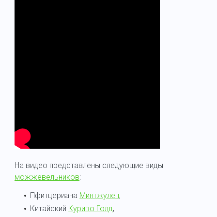
На видео представлены следующие виды
можжевельников
:
Пфитцериана
Минтжулеп
,
Китайский
Куриво Голд
,