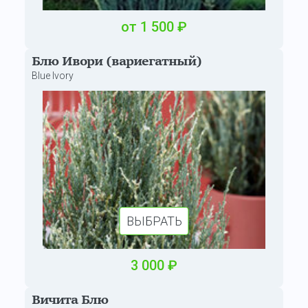
от
1 500
₽
Блю Ивори (вариегатный)
Blue Ivory
ВЫБРАТЬ
3 000
₽
Вичита Блю