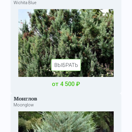
Wichita Blue
ВЫБРАТЬ
от
4 500
₽
Монглов
Moonglow