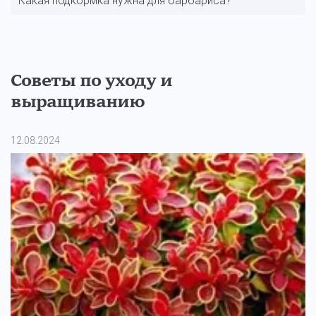
Какая подкормка нужна для барбариса?
Советы по уходу и
выращиванию
12.08.2024
11