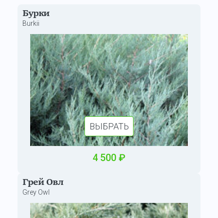
Бурки
Burkii
ВЫБРАТЬ
4
500
₽
Грей Овл
Grey Owl