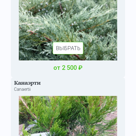
ВЫБРАТЬ
от
2
500
₽
Канаэрти
Canaertii