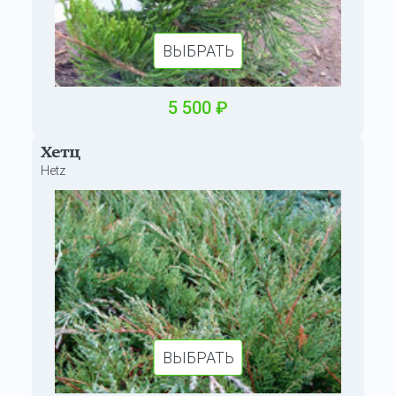
ВЫБРАТЬ
5
500
₽
Хетц
Hetz
ВЫБРАТЬ