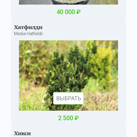
40 000
₽
Хатфилди
Media Hatfieldii
ВЫБРАТЬ
2 500
₽
Хикси