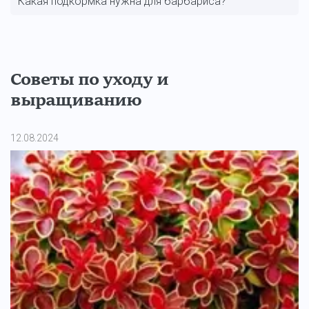
Какая подкормка нужна для барбариса?
Советы по уходу и
выращиванию
12.08.2024
11