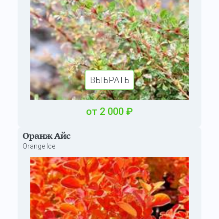
ВЫБРАТЬ
от
2 000
₽
Оранж Айс
Orange Ice