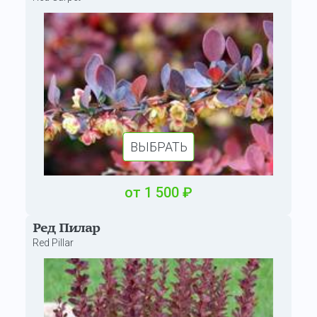
ВЫБРАТЬ
от
1 500
₽
Ред Пилар
Red Pillar