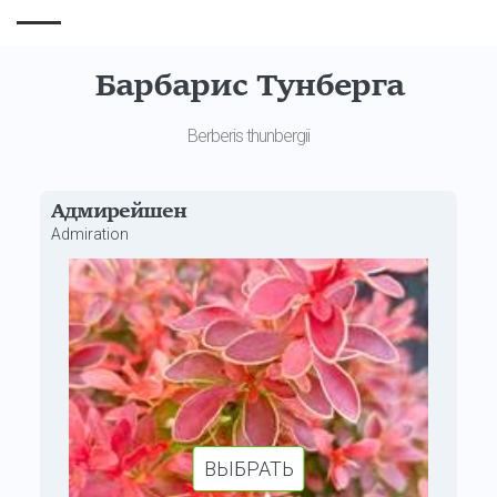
Барбарис Тунберга
Berberis thunbergii
Адмирейшен
Admiration
ВЫБРАТЬ