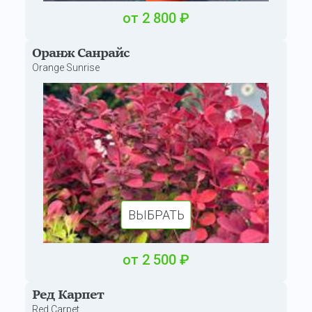
от
2 800
₽
Оранж Санрайс
Orange Sunrise
ВЫБРАТЬ
от
2 500
₽
Ред Карпет
Red Carpet