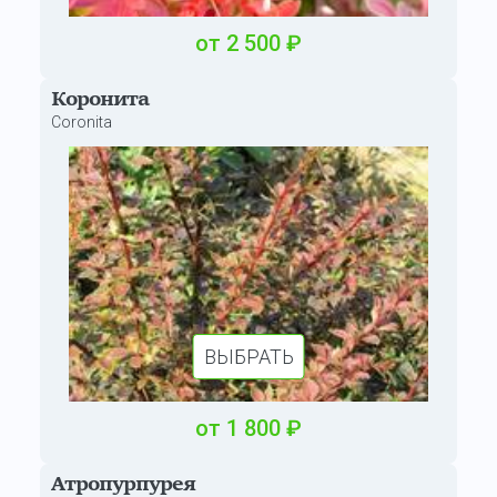
от
2 500
₽
Коронита
Coronita
ВЫБРАТЬ
от
1 800
₽
Атропурпурея