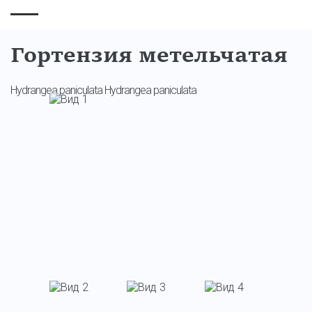
Гортензия метельчатая
Hydrangea paniculata Hydrangea paniculata