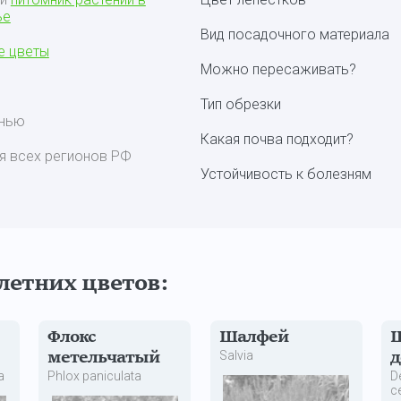
ье
Вид посадочного материала
е цветы
Можно пересаживать?
Тип обрезки
енью
Какая почва подходит?
я всех регионов РФ
Устойчивость к болезням
летних цветов:
Флокс
Шалфей
Salvia
метельчатый
д
a
Phlox paniculata
D
c