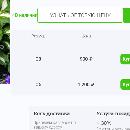
УЗНАТЬ ОПТОВУЮ ЦЕНУ
✓
В наличии
Размер
Цена
С3
900
₽
Ку
С5
1 200
₽
Ку
Есть доставка
Услуга поса
Привезем растение по
+ 30%
вашему адресу
От стоимости ра