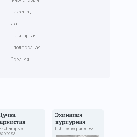
Саженец
Да
Санитарная
Плодородная
Средняя
Щучка
Эхинацея
ернистая
пурпурная
eschampsia
Echinacea purpurea
espitosa