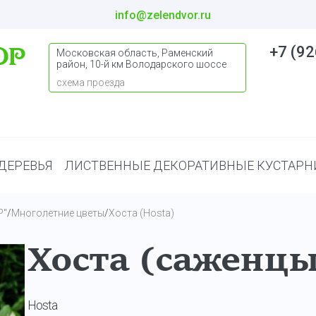
info@zelendvor.ru
+7 (92
Московская область, Раменский
район, 10-й км Володарского шоссе
схема проезда
ДЕРЕВЬЯ
ЛИСТВЕННЫЕ ДЕКОРАТИВНЫЕ КУСТАРН
Р"
/
Многолетние цветы
/
Хоста (Hosta)
Хоста (саженцы
Hosta