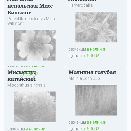
Hemerocallis
непальская Мисс
Вильмот
Potentilla nepalensis Miss
Willmont
саженцы
в наличии
Цена
от 500 ₽
саженцы
в наличии
Мискантус
Молиния голубая
Цена
от 500 ₽
Molinia Edith Dub
китайский
Miscanthus sinensis
саженцы
в наличии
Цена
от 500 ₽
саженцы
в наличии