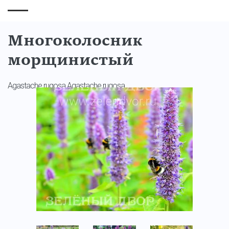
Многоколосник
морщинистый
Agastache rugosa Agastache rugosa