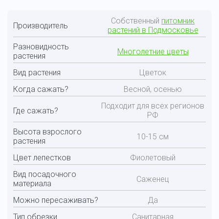
Собственный
питомник
Производитель
растений в Подмосковье
Разновидность
Многолетние цветы
растения
Вид растения
Цветок
Когда сажать?
Весной, осенью
Подходит для всех регионов
Где сажать?
РФ
Высота взрослого
10-15 см
растения
Цвет лепестков
Фиолетовый
Вид посадочного
Саженец
материала
Можно пересаживать?
Да
Тип обрезки
Санитарная