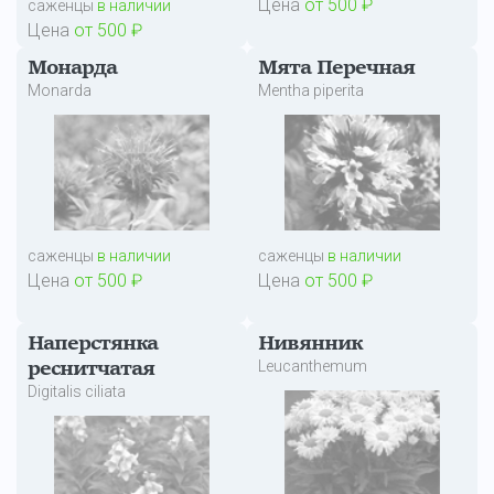
Цена
от 500 ₽
саженцы
в наличии
Цена
от 500 ₽
Монарда
Мята Перечная
Monarda
Mentha piperita
саженцы
в наличии
саженцы
в наличии
Цена
от 500 ₽
Цена
от 500 ₽
Наперстянка
Нивянник
Leucanthemum
реснитчатая
Digitalis ciliata